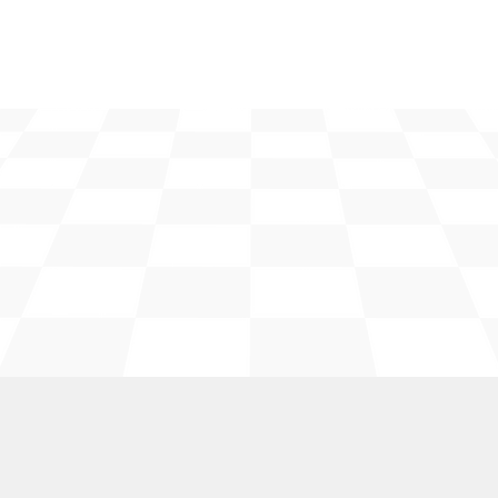
FM. Edgardo J. Almedina Ortiz
Campeón Absoluto de Puerto Rico 2026
FM. Sebastián J. Toro Cruz
Sub-Campeon 2026
FM. Danitza Vázquez Maccarini
Campeona Femenino de Puerto Rico 2026
WCM. Yanira Rivera Negrón
Subcampeona Femenino de Puerto Rico 2026
FM. Sebastián J. Toro Cruz
Campeón Juvenil de Puerto Rico 2026
CM. Dhyaan
Patel
Subcampeón Juvenil de Puerto Rico 2025