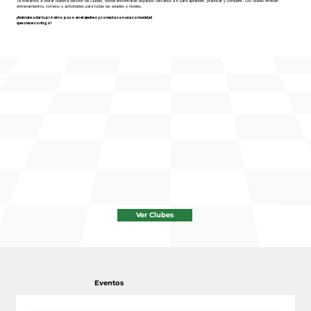
Te invitamos a visitar nuestra sección de Clubes, donde encontrarás espacios cercanos a ti para aprender, practicar y competir. Los clubes ofrecen
entrenamientos, torneos y actividades para todas las edades y niveles.
¡Anímate a dar tu próximo paso en el ajedrez y conecta
con una comunidad
que crece contigo!
Ver Clubes
Eventos