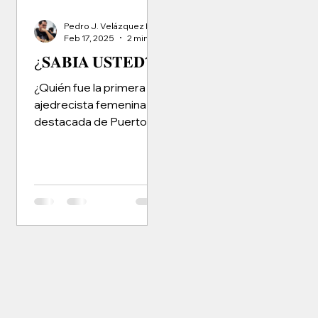
Pedro J. Velázquez Rivera
Feb 17, 2025
2 min read
¿𝐒𝐀𝐁𝐈́𝐀 𝐔𝐒𝐓𝐄𝐃?
¿Quién fue la primera
ajedrecista femenina
destacada de Puerto
Rico y la primera
campeona infantil del
país? 𝐂𝐚𝐫𝐦𝐞𝐧 𝐎𝐥𝐠𝐚...