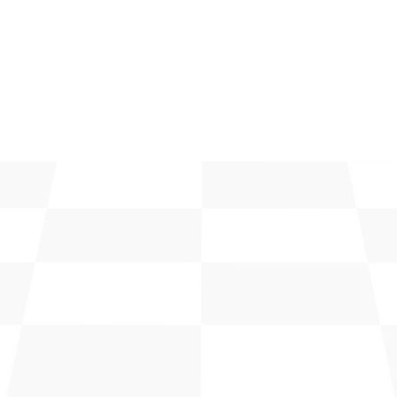
Email
info@lafapr.org
Phone
+1 (787) 527-7577
Nombre
*
Email
*
Teléfono
*