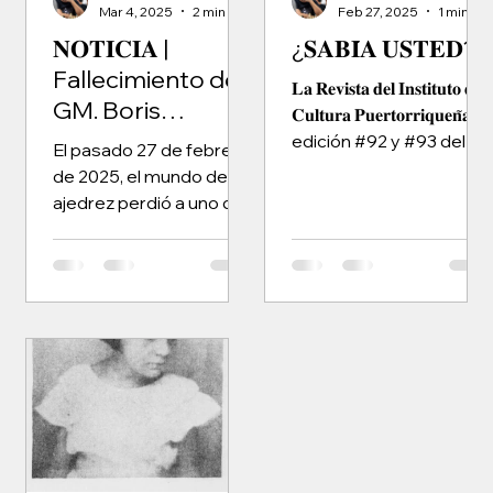
Mar 4, 2025
2 min read
Feb 27, 2025
1 min read
𝐍𝐎𝐓𝐈𝐂𝐈𝐀 |
¿𝐒𝐀𝐁𝐈́𝐀 𝐔𝐒𝐓𝐄𝐃?
Fallecimiento del
𝐋𝐚 𝐑𝐞𝐯𝐢𝐬𝐭𝐚 𝐝𝐞𝐥 𝐈𝐧𝐬𝐭𝐢𝐭𝐮𝐭𝐨 𝐝𝐞
GM. Boris
𝐂𝐮𝐥𝐭𝐮𝐫𝐚 𝐏𝐮𝐞𝐫𝐭𝐨𝐫𝐫𝐢𝐪𝐮𝐞𝐧̃𝐚,
Spassky
edición #92 y #93 del
El pasado 27 de febrero
año 1986, presenta...
de 2025, el mundo del
ajedrez perdió a uno de
los suyos. El décimo
campeón mundial, 𝐁𝐨𝐫𝐢𝐬
𝐒𝐩𝐚𝐬𝐬𝐤𝐲,...