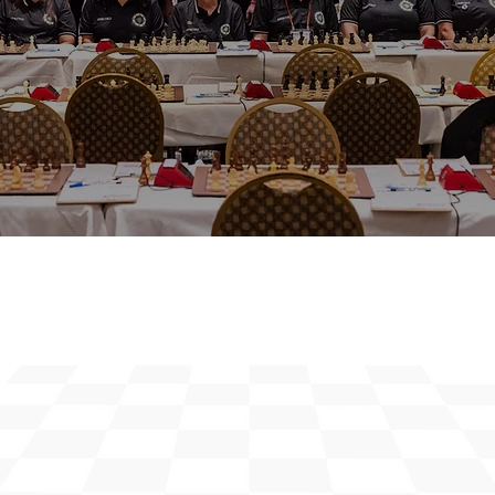
Contáctanos
Sobre nosotros
La Federación de Ajedrez de Puerto Rico promueve el ajedrez como una herramienta para la educación, la cultura y el crecimiento personal. Nuestro objetivo
es hacer que el ajedrez sea accesible para todos, inspirar a nuevas generaciones y representar con orgullo a Puerto Rico en competencias nacionales e
internacionales.
Misión
La misión de la Federación de Ajedrez de Puerto Rico es promover el desarrollo integral de los ciudadanos puertorriqueños a través del
ajedrez. Nos comprometemos a fomentar la práctica del ajedrez en todas las comunidades, impulsar su valor educativo y cultural, y
representar con orgullo a Puerto Rico en competiciones nacionales e internacionales.
Visión
Nuestra visión es posicionar al ajedrez como una herramienta esencial para el crecimiento personal y el desarrollo social en Puerto Rico.
Nos proponemos llevar el ajedrez a cada rincón de la isla, integrándolo en espacios educativos, comunitarios y culturales. Aspiramos a
inspirar a las generaciones presentes y futuras, promoviendo la excelencia deportiva, educativa y cultural, y consolidando al ajedrez
como un pilar fundamental de la identidad puertorriqueña.